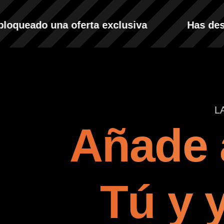
queado una oferta exclusiva
Has desbl
L
Añade 
Tú y 