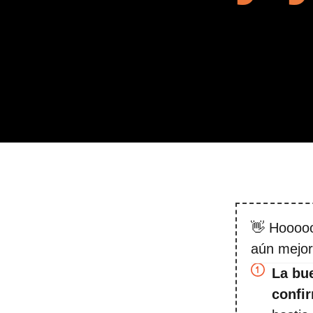
👋 Hooooo
aún mejor
La bue
confi