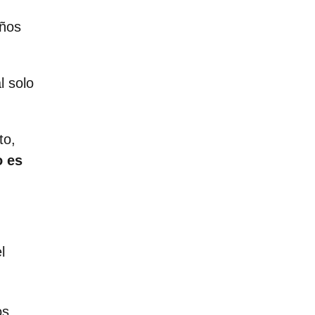
años
l solo
to,
o es
l
os