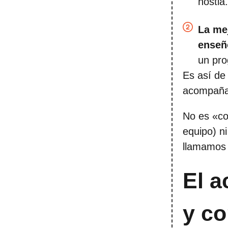
hostia.
La me
enseñ
un pro
Es así de
acompaña
No es «co
equipo) n
llamamos 
El a
y c