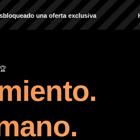
oqueado una oferta exclusiva
Has
🏆
miento.
 mano.