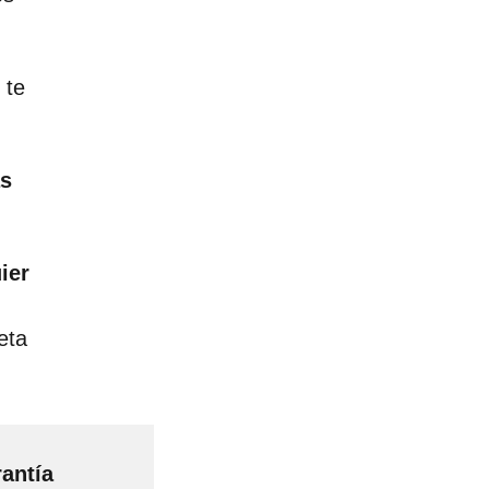
 te
as
ier
eta
rantía