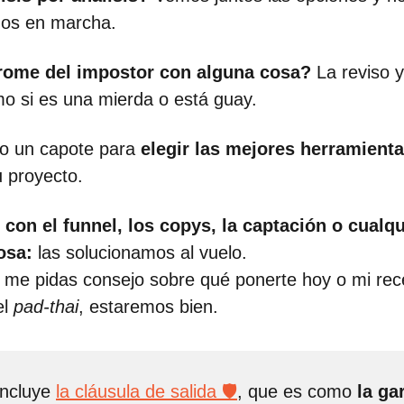
os en marcha.
rome del impostor con alguna cosa?
La reviso y
mo si es una mierda o está guay.
o un capote para
elegir las mejores herramient
u proyecto.
con el funnel, los copys, la captación o cualqu
osa:
las solucionamos al vuelo.
 me pidas consejo sobre qué ponerte hoy o mi rec
el
pad-thai
, estaremos bien.
ncluye
la cláusula de salida 🛡️
, que es como
la ga