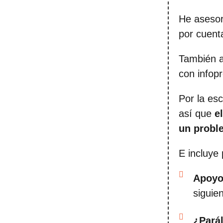
He asesor
por cuent
También a
con infop
Por la es
así que
e
un probl
E incluye
Apoyo 
siguien
¿Parál