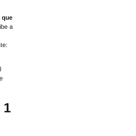
a que
ibe a
te:
l
ue
 1