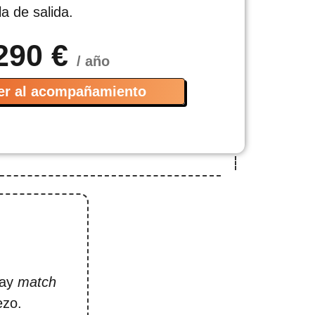
la de salida.
290 €
/ año
er al acompañamiento
hay
match
ezo.