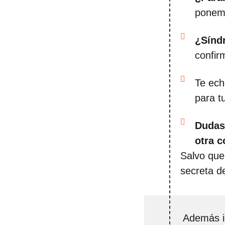
ponem
¿Sínd
confir
Te ech
para t
Dudas 
otra c
Salvo que
secreta d
Además i