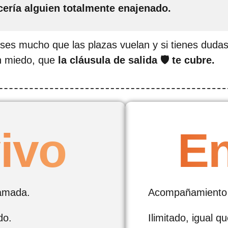
cería alguien totalmente enajenado.
nses mucho que las plazas vuelan y si tienes duda
in miedo, que
la cláusula de salida 🛡️ te cubre.
ivo
En
amada.
Acompañamiento 
do.
Ilimitado, igual qu