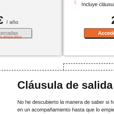
.
Incluye cláusu
 €
/ año
cerradas
Acced
e alguna plaza
Cláusula de salida
No he descubierto la manera de saber si 
en un acompañamiento hasta que lo empi