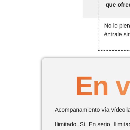
que ofre
No lo pie
éntrale s
En v
Acompañamiento vía vídeoll
Ilimitado. Sí. En serio. Ilimita